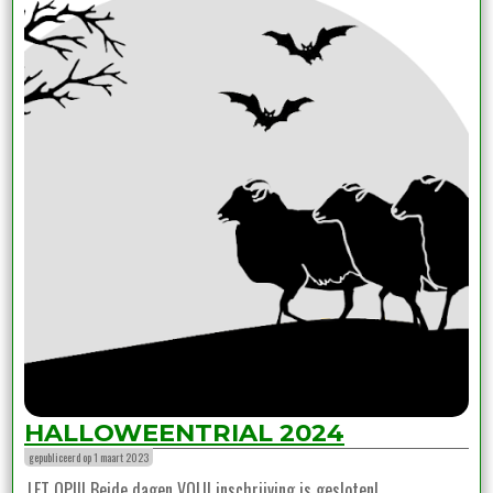
HALLOWEENTRIAL 2024
gepubliceerd op 1 maart 2023
LET OP!!! Beide dagen VOL!! inschrijving is gesloten!