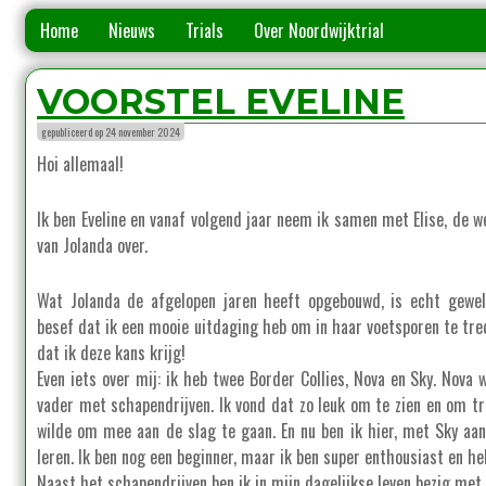
Home
Nieuws
Trials
Over Noordwijktrial
VOORSTEL EVELINE
gepubliceerd op 24 november 2024
Hoi allemaal!
Ik ben Eveline en vanaf volgend jaar neem ik samen met Elise, de w
van Jolanda over.
Wat Jolanda de afgelopen jaren heeft opgebouwd, is echt gewel
besef dat ik een mooie uitdaging heb om in haar voetsporen te tred
dat ik deze kans krijg!
Even iets over mij: ik heb twee Border Collies, Nova en Sky. Nova
vader met schapendrijven. Ik vond dat zo leuk om te zien en om tr
wilde om mee aan de slag te gaan. En nu ben ik hier, met Sky aa
leren. Ik ben nog een beginner, maar ik ben super enthousiast en heb
Naast het schapendrijven ben ik in mijn dagelijkse leven bezig met 