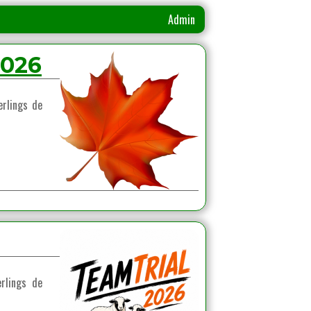
Admin
026
erlings de
rlings de