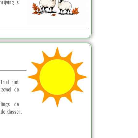
rijving is
rial niet
 zowel de
rlings de
de klassen.