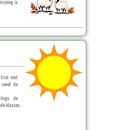
rijving is
rial niet
 zowel de
rlings de
de klassen.