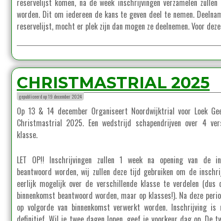
reservelijst komen, na de week inschrijvingen verzamelen zulle
worden. Dit om iedereen de kans te geven deel te nemen. Deeln
reservelijst, mocht er plek zijn dan mogen ze deelnemen. Voor dez
CHRISTMASTRIAL 2025
gepubliceerd op 19 december 2024
Op 13 & 14 december Organiseert Noordwijktrial voor Loek Gee
Christmastrial 2025. Een wedstrijd schapendrijven over 4 vers
klasse.
LET OP!! Inschrijvingen zullen 1 week na opening van de ins
beantwoord worden, wij zullen deze tijd gebruiken om de inschri
eerlijk mogelijk over de verschillende klasse te verdelen (dus 
binnenkomst beantwoord worden, maar op klasses!). Na deze periode
op volgorde van binnenkomst verwerkt worden. Inschrijving is 
definitief. Wil je twee dagen lopen, geef je voorkeur dag op. De 