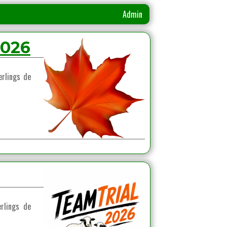
Admin
026
erlings de
rlings de