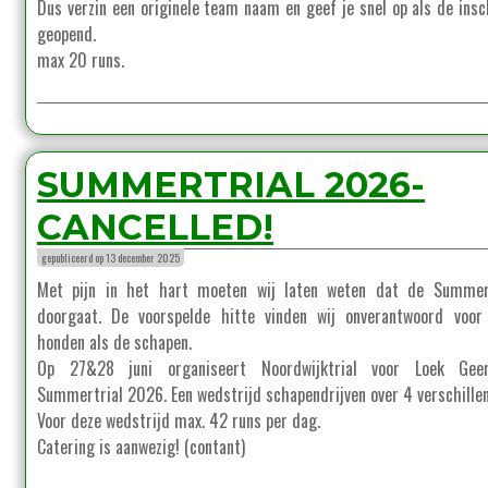
Dus verzin een originele team naam en geef je snel op als de insch
geopend.
max 20 runs.
SUMMERTRIAL 2026-
CANCELLED!
gepubliceerd op 13 december 2025
Met pijn in het hart moeten wij laten weten dat de Summert
doorgaat. De voorspelde hitte vinden wij onverantwoord voor
honden als de schapen.
Op 27&28 juni organiseert Noordwijktrial voor Loek Gee
Summertrial 2026. Een wedstrijd schapendrijven over 4 verschillen
Voor deze wedstrijd max. 42 runs per dag.
Catering is aanwezig! (contant)